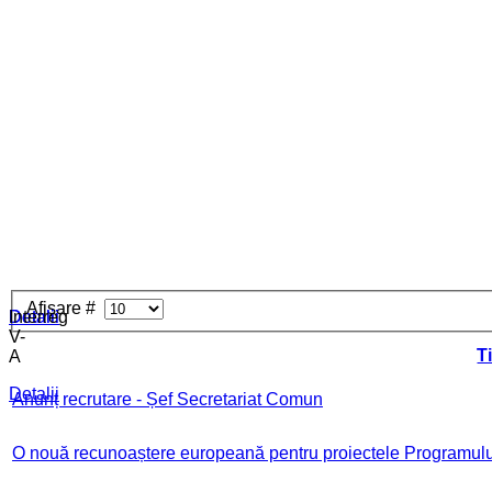
Afişare #
Detalii
Detalii
Interreg
V-
Ti
A
Detalii
Anunț recrutare - Șef Secretariat Comun
O nouă recunoaștere europeană pentru proiectele Programul