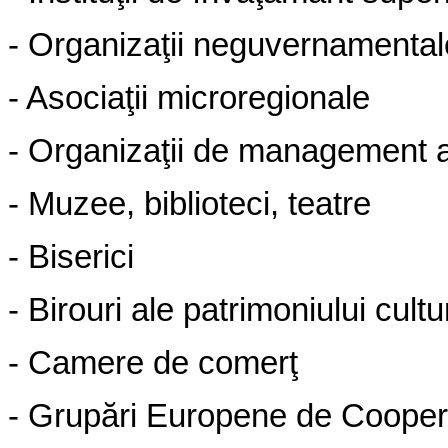
- Organiza
ţ
ii neguvernamenta
- Asocia
ţ
ii microregionale
- Organiza
ţ
ii de management a
- Muzee, biblioteci, teatre
- Biserici
- Birouri ale patrimoniului cultu
- Camere de comer
ţ
- Grupări Europene de Coopera