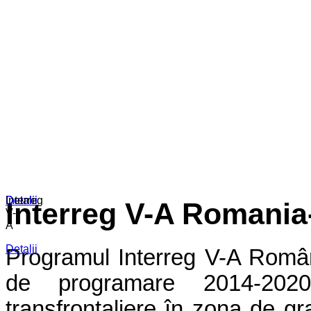
Detalii
Detalii
Interreg
Interreg V-A Romania
V-
A
Detalii
Programul Interreg V-A Român
de programare 2014-2020,
transfrontaliere în zona de gr