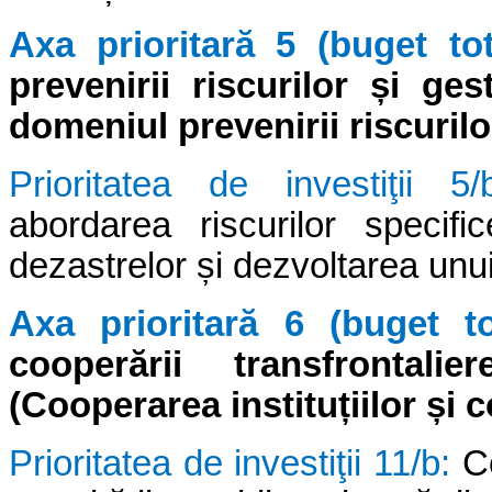
Axa prioritară 5 (buget tot
prevenirii riscurilor
ș
i ges
domeniul prevenirii riscurilo
Prioritatea de investiţii 
abordarea riscurilor specifi
dezastrelor și dezvoltarea unu
Axa prioritară 6 (buget to
cooperării transfrontalie
(Cooperarea institu
ț
iilor
ș
i 
Prioritatea de investiţii 11/b:
Co