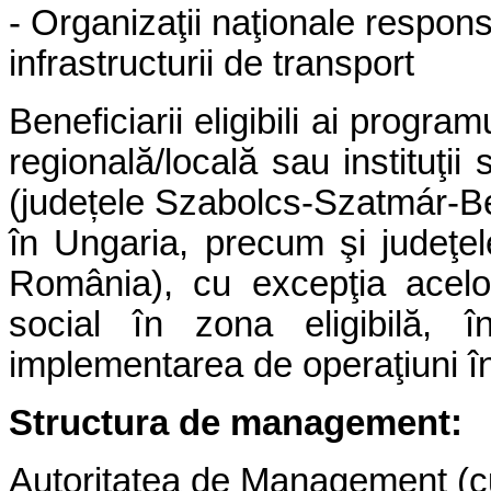
- Organiza
ţ
ii na
ţ
ionale respons
infrastructurii de transport
Beneficiarii eligibili ai program
regională/locală sau instituţii
(județele Szabolcs-Szatmár-B
în Ungaria, precum şi judeţel
România), cu excepţia acelor
social în zona eligibilă, 
implementarea de operaţiuni în
Structura de management:
Autoritatea de Management (cu 