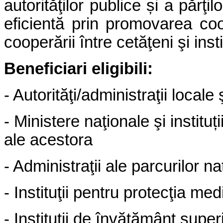
autorităţilor publice și a părţi
eficientă prin promovarea coop
cooperării între cetăţeni şi instit
Beneficiari eligibili:
- Autorită
ţ
i/administra
ţ
ii locale
- Ministere na
ţ
ionale
ş
i institu
ț
ale acestora
- Administra
ţ
ii ale parcurilor na
- Institu
ţ
ii pentru protec
ţ
ia medi
- Institu
ţ
ii de învă
ţ
ământ super