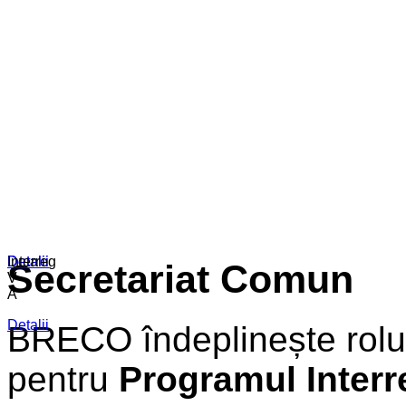
Detalii
Detalii
Interreg
Secretariat Comun
V-
A
Detalii
BRECO îndeplinește rolu
pentru
Programul Inter