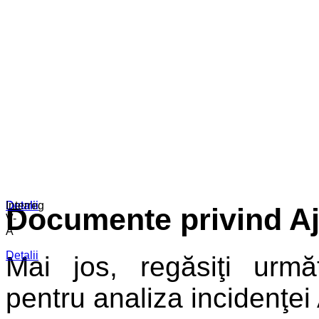
Detalii
Detalii
Interreg
Documente privind Aj
V-
A
Detalii
Mai jos, regăsiţi urmă
pentru analiza incidenţei 