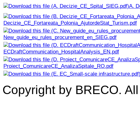
A. D
Decizie_CE_Fortareata_Polonia_AjutordeStat_Turism.pdf
New_guide_eu_rules_procurement_en_SIEG.pdf
ECDraftCommunication_HospitalAnalysis_EN.pdf
Proiect_ComunicareCE_AnalizaSpitale_RO.pdf
Copyright by BRECO. All 