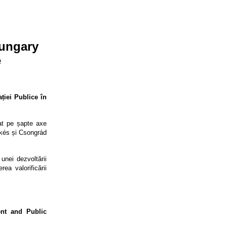
Hungary
e
ției Publice în
at pe șapte axe
ékés și Csongrád
unei dezvoltării
rea valorificării
nt and Public