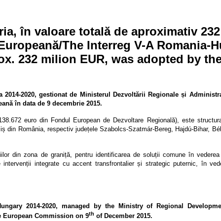
a, în valoare totală de aproximativ 232
 Europeană/The Interreg V-A Romania-
ox. 232 milion EUR, was adopted by th
2014-2020, gestionat de Ministerul Dezvoltării Regionale și Administra
eană în data de 9 decembrie 2015.
138.672 euro din Fondul European de Dezvoltare Regională), este structur
i Timiș din România, respectiv județele Szabolcs-Szatmár-Bereg, Hajdú-Bihar, B
iilor din zona de graniță, pentru identificarea de soluții comune în vederea 
intervenții integrate cu accent transfrontalier și strategic puternic, în vede
ungary 2014-2020, managed by the Ministry of Regional Developme
th
the European Commission on 9
of December 2015.