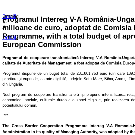
Detalii
Detalii
Interreg
Programul Interreg V-A România-Ungari
V-
milioane de euro, adoptat de Comisia
A
Programme, with a total budget of apr
Detalii
European Commission
Programul de cooperare transfrontalieră Interreg V-A România-Ungaria 
calitate de Autoritate de Management, a fost adoptat de Comisia Europ
Programul dispune de un buget total de 231.861.763 euro (din care 189.
prioritare și cuprinde, ca arie eligibilă, județele Satu Mare, Bihor, Arad ș
din Ungaria.
Noul program de cooperare transfrontalieră iși propune intensificarea relaț
economice, sociale, culturale durabile a zonei eligibile, prin realizarea de 
potențialului comun.
***
The Cross Border Cooperation Programme Interreg V-A Romania-H
Administration in its quality of Managing Authority, was adopted by 