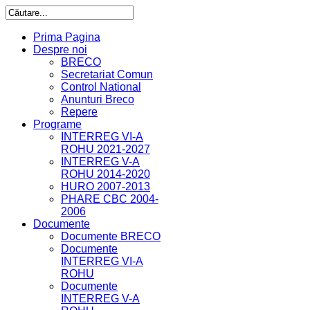
Prima Pagina
Despre noi
BRECO
Secretariat Comun
Control National
Anunturi Breco
Repere
Programe
INTERREG VI-A
ROHU 2021-2027
INTERREG V-A
ROHU 2014-2020
HURO 2007-2013
PHARE CBC 2004-
2006
Documente
Documente BRECO
Documente
INTERREG VI-A
ROHU
Documente
INTERREG V-A