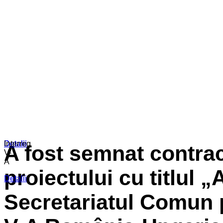
Detalii
Detalii
Interreg
A fost semnat contrac
V-
A
proiectului cu titlul 
Detalii
Secretariatul Comun 