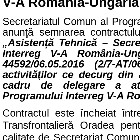
V-A România-Ungaria
Secretariatul Comun al Progr
anunţă semnarea contractului 
„Asistență Tehnică – Secr
Interreg V-A România-Ung
44592/06.05.2016 (2/7-AT/0
activităţilor ce decurg din 
cadru de delegare a atri
Programului Interreg V-A R
Contractul este
încheiat înt
Transfrontalieră Oradea pe
calitate de
Secretariat Comun 