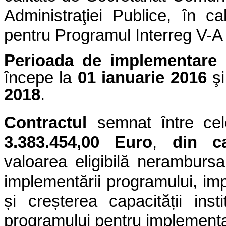
Administraţiei Publice,
în ca
pentru Programul Interreg V-
Perioada de implementare
a
începe la
01 ianuarie 2016
şi
2018
.
Contractul
semnat între ce
3.383.454,00 Euro
,
din c
valoarea eligibilă neramburs
implementării programului, imp
și creșterea capacității insti
programului pentru implementar