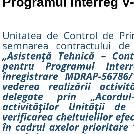
Programul Interreg V
Unitatea de Control de Pr
semnarea contractului de f
„Asistență Tehnică – Con
pentru Programul Inter
înregistrare MDRAP-56786/1
vederea realizării activit
delegate prin „Acordul
activităților Unității d
verificarea cheltuielilor ef
în cadrul axelor prioritare