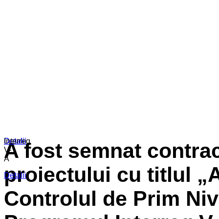
Detalii
Detalii
Interreg
A fost semnat contrac
V-
A
proiectului cu titlul 
Detalii
Controlul de Prim Ni