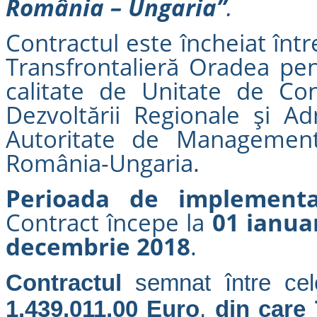
România – Ungaria”
.
Contractul este
încheiat înt
Transfrontalieră Oradea pe
calitate de
Unitate de Con
Dezvoltării Regionale și Adm
Autoritate de Management
România-Ungaria.
Perioada de implementa
Contract începe la
01 ianua
decembrie 2018
.
Contractul
semnat între ce
1.439.011,00 Euro
,
din care