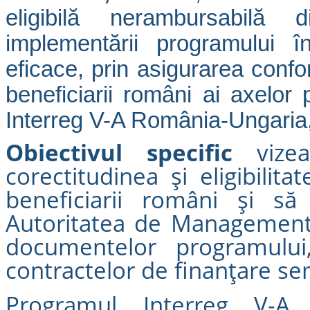
eligibilă nerambursabilă
implementării programului î
eficace, prin asigurarea confor
beneficiarii români ai axelor 
Interreg V-A România-Ungaria,
Obiectivul specific
vizeaz
corectitudinea și eligibilita
beneficiarii români și să 
Autoritatea de Management 
documentelor programului, 
contractelor de finanțare se
Programul Interreg V-A 